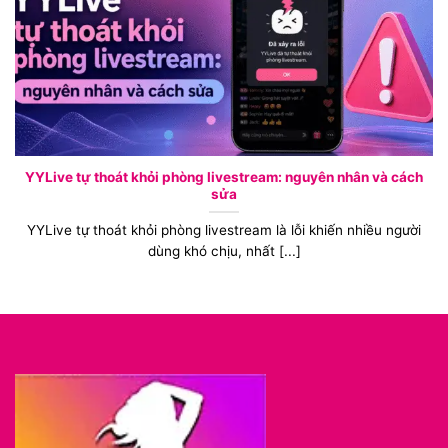
có trải nghiệm chân thực hơn so với việc chỉ xem
video thông thường.
YYLive tự thoát khỏi phòng livestream: nguyên nhân và cách
sửa
YYLive tự thoát khỏi phòng livestream là lỗi khiến nhiều người
dùng khó chịu, nhất [...]
YYlive cho phép theo dõi các idol hoặc ngôi sao nổi
bật
Quản lý tài chính dễ dàng
YYlive
ưu tiên sự tiện lợi với hệ thống nạp rút diễn
ra siêu tốc, chỉ mất vài giây để hoàn tất giao dịch.