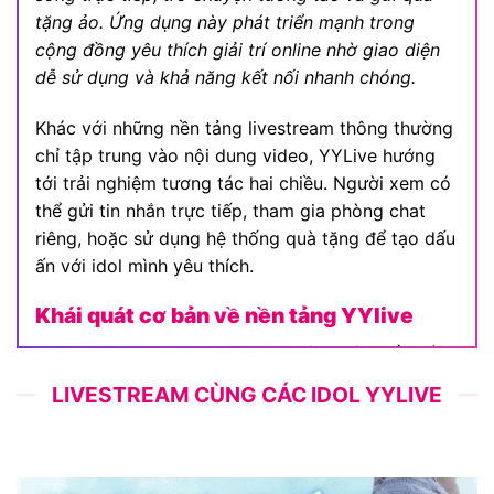
tặng ảo. Ứng dụng này phát triển mạnh trong
cộng đồng yêu thích giải trí online nhờ giao diện
dễ sử dụng và khả năng kết nối nhanh chóng.
Khác với những nền tảng livestream thông thường
chỉ tập trung vào nội dung video, YYLive hướng
tới trải nghiệm tương tác hai chiều. Người xem có
thể gửi tin nhắn trực tiếp, tham gia phòng chat
riêng, hoặc sử dụng hệ thống quà tặng để tạo dấu
ấn với idol mình yêu thích.
Khái quát cơ bản về nền tảng YYlive
Trong năm 2026, YYLive được cập nhật nhiều tính
năng mới giúp tăng độ ổn định, giảm giật lag và
LIVESTREAM CÙNG CÁC IDOL YYLIVE
cải thiện tốc độ truyền tải hình ảnh. Đây là lý do vì
sao lượng người dùng của ứng dụng này tăng
trưởng mạnh mẽ trong thời gian gần đây.