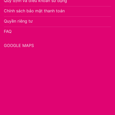
Quy định và điều khoản sử dụng
định
Chính sách bảo mật thanh toán
Tập
Cơ
Khả
YYlive đảm
Tốt nhưng
trung
bản,
năng
bảo dễ dàng
phí hoa
PK với
quà ảo
Quyền riêng tư
kiếm
và rút thưởng
hồng cao
thưởng
hạn
tiền
nhanh 24h
thấp
chế
FAQ
Cơ
Mã hóa SSL,
Tốt nhưng
Bảo
Trung
bản và
GOOGLE MAPS
AL chống
phản ánh
mật
bình
có rủi
scam
chậm
ro cao
Hướng dẫn chi tiết cách sử dụng YYlive
không lo rủi ro
Sử dụng hệ thống an toàn chắc chắn sẽ giúp
người dùng tận hưởng đầy đủ mà tránh lừa đảo.
Các hướng dẫn chi tiết dưới đây đảm bảo mọi
thao tác diễn ra đúng như bạn mong muốn.
Bước 1: Tải ứng dụng (Android và iOS)