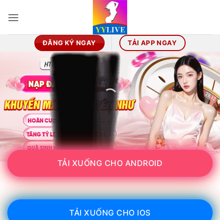
Bỏ
qua
nội
dung
ĐĂNG KÝ NGAY
TẢI APP NGAY
TẢI XUỐNG CHO ANDROID
TẢI XUỐNG CHO IOS