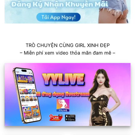
TRÒ CHUYỆN CÙNG GIRL XINH ĐẸP
– Miễn phí xem video thỏa mãn đam mê –
Giới thiệu sơ lược về ứng dụng YYlive
Không chỉ dừng lại ở việc xem và phát sóng,
YYlive
còn tích hợp các tính năng xã hội khác. Ví
dụ chat voice, video call, mini game… Tất cả giúp
người dùng dễ dàng kết bạn, hẹn hò, thậm chí trở
thành idol kiếm sống từ đam mê. Hiện tại, nền
tảng sở hữu hơn 3.28 triệu hội viên tham gia với
doanh thu từng đạt tới hàng trăm triệu USD đầy