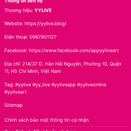
Thông tin liên hệ
So sánh YYlive với các đối thủ để thấy
Thương hiệu:
YYLIVE
sự khác biệt
Website: https://yylive.blog/
Nền tảng nổi bật trên thị trường livestream cạnh
tranh nhờ sự cân bằng giữa giải trí, tương tác và
Điện thoại: 0987901127
kiếm tiền. Bảng so sánh chi tiết dưới đây sẽ giúp
bạn hiểu rõ được sự khác biệt này.
Facebook:
https://www.facebook.com/appyyliveart
Tiêu
Địa chỉ: 214/37 Đ. Hàn Hải Nguyên, Phường 10, Quận
YYlive
Bigo Live
PKLive
Hot51
chí
11, Hồ Chí Minh, Việt Nam
Thấp
Trung
Nội
Cao
(tập
Tag: #yylive #yy_live #yyliveapp #yyliveonline
Rất cao
bình
dung
(livestream,
trung
(livestream,
(chủ
#yyliveart
đa
video
nội
game, idol)
yếu PK
dạng
ngắn)
dung
battle)
hot)
Sitemap
HD
Chất
nhưng
Chính sách bảo mật thông tin cá nhận
HD, đôi khi
HD cơ
lượng
Full HD
không
lag
bản
stream
ổn