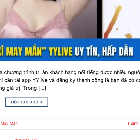
à chương trình tri ân khách hàng nổi tiếng được nhiều ngườ
ỉ cần tải app YYlive và đăng ký thành công là bạn đã có c
g giá trị. Trong […]
TIẾP TỤC ĐỌC
→
ì May Mắn
1
Bình 