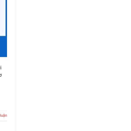
i
ơ
luận