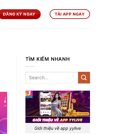
ĐĂNG KÝ NGAY
TẢI APP NGAY
TÌM KIẾM NHANH
Giới thiệu về app yylive