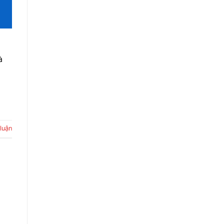
à
luận