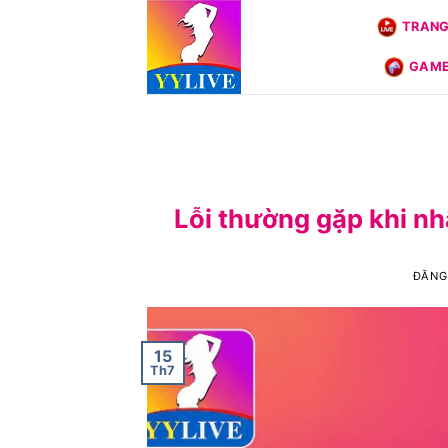
Bỏ
TRANG
qua
nội
GAME
dung
Lỗi thường gặp khi n
ĐĂNG
15
Th7