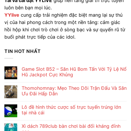
Tải và cài đặt YYLIVE
giúp nền tảng giải trí trực tuyến
luôn bên bạn mọi lúc.
YYlive
cung cấp trải nghiệm đặc biệt mang lại sự thú
vị của hai phong cách trong một nền tảng: cảm giác
hồi hộp khi chơi trò chơi ở sòng bạc và sự quyến rũ từ
buổi phát trực tiếp của các idol.
TIN HOT NHẤT
Game Slot B52 – Săn Hũ Bom Tấn Với Tỷ Lệ Nổ
Hũ Jackpot Cực Khủng
Không
có
Thomohomnay: Mẹo Theo Dõi Trận Đấu Và Săn
bình
luận
Ưu Đãi Hấp Dẫn
ở
Game
Không
Slot
có
Lô đề hình thức cược số trực tuyến trúng lớn
B52
bình
–
luận
tại nhà cái
Săn
ở
Hũ
Thomohomnay:
Không
Bom
Mẹo
có
Xì dách 789club bàn chơi bài đối kháng đỉnh
Tấn
Theo
bình
Với
Dõi
luận