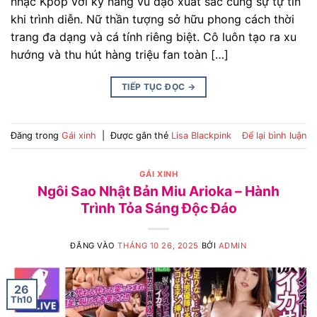
nhạc Kpop với kỹ năng vũ đạo xuất sắc cùng sự tự tin
khi trình diễn. Nữ thần tượng sở hữu phong cách thời
trang đa dạng và cá tính riêng biệt. Cô luôn tạo ra xu
hướng và thu hút hàng triệu fan toàn […]
TIẾP TỤC ĐỌC
→
Đăng trong
Gái xinh
|
Được gắn thẻ
Lisa Blackpink
Để lại bình luận
GÁI XINH
Ngôi Sao Nhật Bản Miu Arioka – Hành
Trình Tỏa Sáng Độc Đáo
ĐĂNG VÀO
THÁNG 10 26, 2025
BỞI
ADMIN
26
Th10