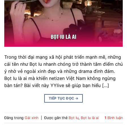
Trong thời đại mạng xã hội phát triển mạnh mẽ, những
cái tên như Bọt Iu nhanh chóng trở thành tâm điểm chú
ý nhờ vẻ ngoài xinh đẹp và những drama đình đám.
Bọt Iu là ai mà khiến netizen Việt Nam không ngừng
bàn tán? Bài viết này YYlive sẽ giúp bạn hiểu […]
TIẾP TỤC ĐỌC
→
Đăng trong
Gái xinh
|
Được gắn thẻ
Bọt Iu
,
Bọt Iu là ai
1
Bình luận