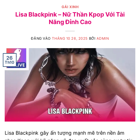
GÁI XINH
Lisa Blackpink – Nữ Thần Kpop Với Tài
Năng Đỉnh Cao
ĐĂNG VÀO
THÁNG 10 26, 2025
BỞI
ADMIN
26
Th10
Lisa Blackpink gây ấn tượng mạnh mẽ trên nền âm