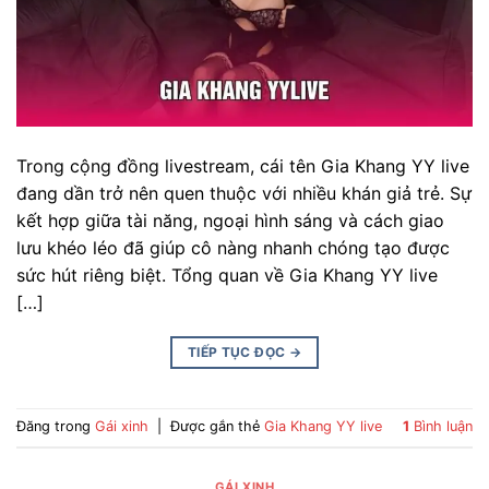
Trong cộng đồng livestream, cái tên Gia Khang YY live
đang dần trở nên quen thuộc với nhiều khán giả trẻ. Sự
kết hợp giữa tài năng, ngoại hình sáng và cách giao
lưu khéo léo đã giúp cô nàng nhanh chóng tạo được
sức hút riêng biệt. Tổng quan về Gia Khang YY live
[…]
TIẾP TỤC ĐỌC
→
Đăng trong
Gái xinh
|
Được gắn thẻ
Gia Khang YY live
1
Bình luận
GÁI XINH