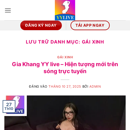
Bỏ
qua
nội
dung
ĐĂNG KÝ NGAY
TẢI APP NGAY
LƯU TRỮ DANH MỤC:
GÁI XINH
GÁI XINH
Gia Khang YY live – Hiện tượng mới trên
sóng trực tuyến
ĐĂNG VÀO
THÁNG 10 27, 2025
BỞI
ADMIN
27
Th10