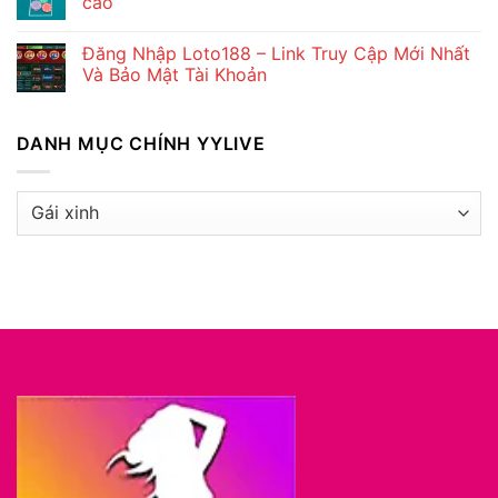
cao
Tỷ
Trận
ở
Lệ
Đấu
Lô
Không
Nổ
Và
đề
có
Đăng Nhập Loto188 – Link Truy Cập Mới Nhất
Hũ
Săn
hình
bình
Jackpot
Ưu
thức
luận
Và Bảo Mật Tài Khoản
Cực
Đãi
cược
ở
Khủng
Hấp
số
Xì
Không
Dẫn
trực
dách
có
tuyến
789club
bình
DANH MỤC CHÍNH YYLIVE
trúng
bàn
luận
lớn
chơi
ở
tại
bài
Đăng
nhà
đối
Nhập
cái
kháng
Loto188
Danh
đỉnh
–
mục
cao
Link
Truy
chính
Cập
Mới
YYlive
Nhất
Và
Bảo
Mật
Tài
Khoản