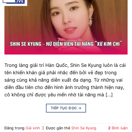
Trong làng giải trí Hàn Quốc, Shin Se Kyung luôn là cái
tên khiến khán giả phải nhắc đến bởi vẻ đẹp trong
sáng cùng khả năng diễn xuất đa dạng. Từ những vai
diễn đầu tiên cho đến hình ảnh trưởng thành hiện nay,
cô không chỉ được yêu mến nhờ tài năng mà […]
TIẾP TỤC ĐỌC
→
Đăng trong
Gái xinh
|
Được gắn thẻ
Shin Se Kyung
2
Bình luận