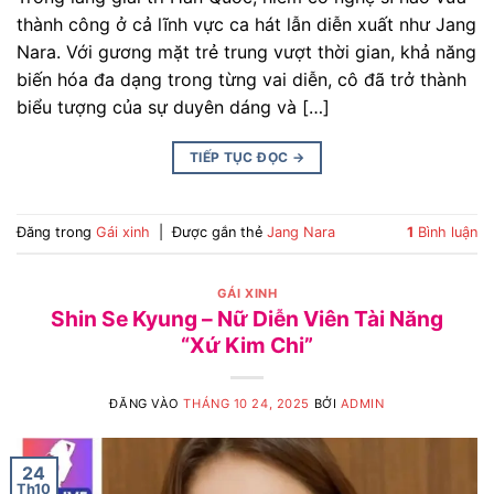
thành công ở cả lĩnh vực ca hát lẫn diễn xuất như Jang
Nara. Với gương mặt trẻ trung vượt thời gian, khả năng
biến hóa đa dạng trong từng vai diễn, cô đã trở thành
biểu tượng của sự duyên dáng và […]
TIẾP TỤC ĐỌC
→
Đăng trong
Gái xinh
|
Được gắn thẻ
Jang Nara
1
Bình luận
GÁI XINH
Shin Se Kyung – Nữ Diễn Viên Tài Năng
“Xứ Kim Chi”
ĐĂNG VÀO
THÁNG 10 24, 2025
BỞI
ADMIN
24
Th10