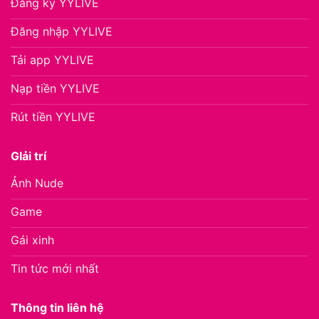
Đăng ký YYLIVE
Đăng nhập YYLIVE
Tải app YYLIVE
Nạp tiền YYLIVE
Rút tiền YYLIVE
GIải trí
Ảnh Nude
Game
Gái xinh
Tin tức mới nhất
Thông tin liên hệ