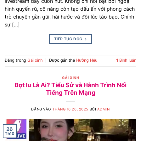
livestream đầy cuốn hút. Không chỉ nổi bật bởi ngoại
hình quyến rũ, cô nàng còn tạo dấu ấn với phong cách
trò chuyện gần gũi, hài hước và đôi lúc táo bạo. Chính
sự […]
TIẾP TỤC ĐỌC
→
Đăng trong
Gái xinh
|
Được gắn thẻ
Hường Hêu
1
Bình luận
GÁI XINH
Bọt Iu Là Ai? Tiểu Sử và Hành Trình Nổi
Tiếng Trên Mạng
ĐĂNG VÀO
THÁNG 10 26, 2025
BỞI
ADMIN
26
Th10