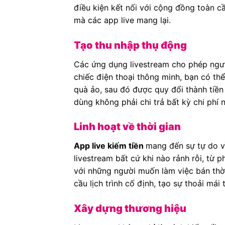
điều kiện kết nối với cộng đồng toàn cầ
mà các app live mang lại.
Tạo thu nhập thụ động
Các ứng dụng livestream cho phép ngườ
chiếc điện thoại thông minh, bạn có th
quà ảo, sau đó được quy đổi thành tiền
dùng không phải chi trả bất kỳ chi phí 
Linh hoạt về thời gian
App live kiếm tiền
mang đến sự tự do v
livestream bất cứ khi nào rảnh rỗi, từ
với những người muốn làm việc bán thờ
cầu lịch trình cố định, tạo sự thoải mái t
Xây dựng thương hiệu