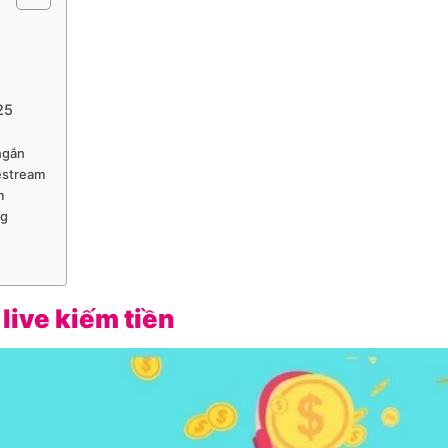
25
 ngắn
estream
m
ng
live kiếm tiền