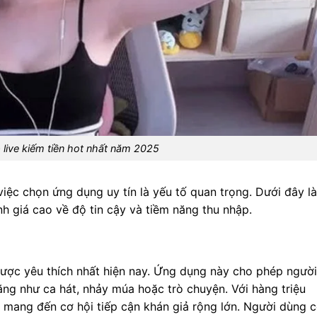
 live kiếm tiền hot nhất năm 2025
 việc chọn ứng dụng uy tín là yếu tố quan trọng. Dưới đây là
h giá cao về độ tin cậy và tiềm năng thu nhập.
được yêu thích nhất hiện nay. Ứng dụng này cho phép người
năng như ca hát, nhảy múa hoặc trò chuyện. Với hàng triệu
ve mang đến cơ hội tiếp cận khán giả rộng lớn. Người dùng 