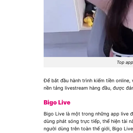
Top app
Để bắt đầu hành trình kiếm tiền online,
nền tảng livestream hàng đầu, được đán
Bigo Live
Bigo Live là một trong những app live 
dùng phát sóng trực tiếp, thể hiện tài 
người dùng trên toàn thế giới, Bigo Li