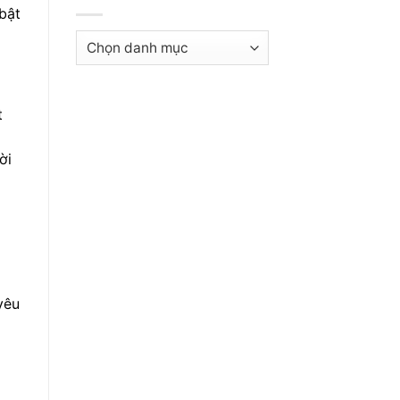
–
Chơi
 bật
Cách
Hiệu
Rút
Quả
Tiền
Danh
Tại
mục
8xbet
Và
chính
Những
Lưu
YYlive
Ý
t
Quan
Trọng
ời
yêu