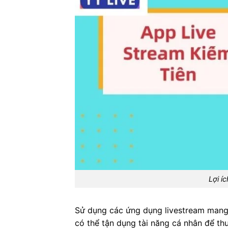
Lợi í
Sử dụng các ứng dụng livestream mang 
có thể tận dụng tài năng cá nhân để th