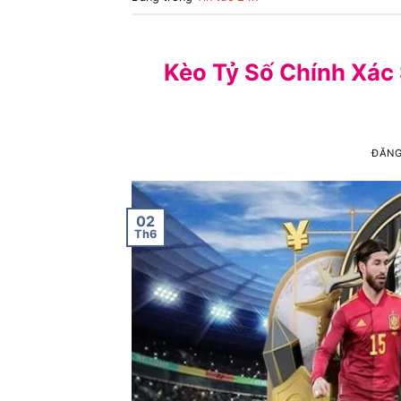
Kèo Tỷ Số Chính Xác
ĐĂN
02
Th6