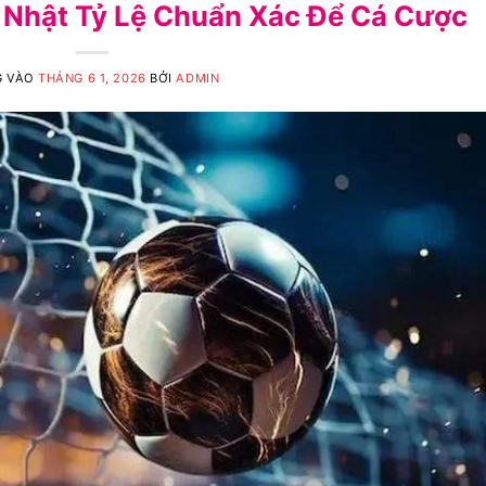
p Nhật Tỷ Lệ Chuẩn Xác Để Cá Cược
G VÀO
THÁNG 6 1, 2026
BỞI
ADMIN