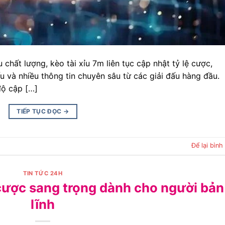
 chất lượng, kèo tài xỉu 7m liên tục cập nhật tỷ lệ cược,
u và nhiều thông tin chuyên sâu từ các giải đấu hàng đầu.
độ cập […]
TIẾP TỤC ĐỌC
→
Để lại bình
TIN TỨC 24H
cược sang trọng dành cho người bản
lĩnh