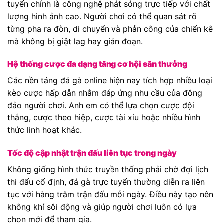
tuyến chính là công nghệ phát sóng trực tiếp với chất
lượng hình ảnh cao. Người chơi có thể quan sát rõ
từng pha ra đòn, di chuyển và phản công của chiến kê
mà không bị giật lag hay gián đoạn.
Hệ thống cược đa dạng tăng cơ hội săn thưởng
Các nền tảng đá gà online hiện nay tích hợp nhiều loại
kèo cược hấp dẫn nhằm đáp ứng nhu cầu của đông
đảo người chơi. Anh em có thể lựa chọn cược đội
thắng, cược theo hiệp, cược tài xỉu hoặc nhiều hình
thức linh hoạt khác.
Tốc độ cập nhật trận đấu liên tục trong ngày
Không giống hình thức truyền thống phải chờ đợi lịch
thi đấu cố định, đá gà trực tuyến thường diễn ra liên
tục với hàng trăm trận đấu mỗi ngày. Điều này tạo nên
không khí sôi động và giúp người chơi luôn có lựa
chọn mới để tham gia.