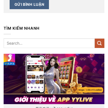
TÌM KIẾM NHANH