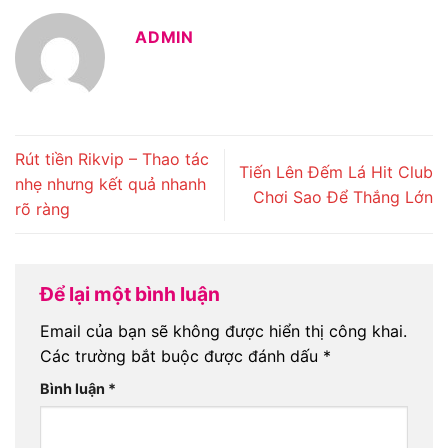
ADMIN
Rút tiền Rikvip – Thao tác
Tiến Lên Đếm Lá Hit Club
nhẹ nhưng kết quả nhanh
Chơi Sao Để Thắng Lớn
rõ ràng
Để lại một bình luận
Email của bạn sẽ không được hiển thị công khai.
Các trường bắt buộc được đánh dấu
*
Bình luận
*