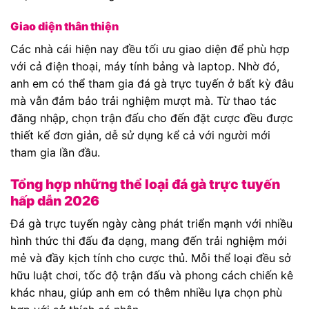
Giao diện thân thiện
Các nhà cái hiện nay đều tối ưu giao diện để phù hợp
với cả điện thoại, máy tính bảng và laptop. Nhờ đó,
anh em có thể tham gia đá gà trực tuyến ở bất kỳ đâu
mà vẫn đảm bảo trải nghiệm mượt mà. Từ thao tác
đăng nhập, chọn trận đấu cho đến đặt cược đều được
thiết kế đơn giản, dễ sử dụng kể cả với người mới
tham gia lần đầu.
Tổng hợp những thể loại đá gà trực tuyến
hấp dẫn 2026
Đá gà trực tuyến ngày càng phát triển mạnh với nhiều
hình thức thi đấu đa dạng, mang đến trải nghiệm mới
mẻ và đầy kịch tính cho cược thủ. Mỗi thể loại đều sở
hữu luật chơi, tốc độ trận đấu và phong cách chiến kê
khác nhau, giúp anh em có thêm nhiều lựa chọn phù