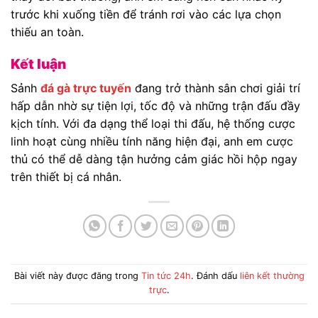
trước khi xuống tiền để tránh rơi vào các lựa chọn
thiếu an toàn.
Kết luận
Sảnh
đá gà trực tuyến
đang trở thành sân chơi giải trí
hấp dẫn nhờ sự tiện lợi, tốc độ và những trận đấu đầy
kịch tính. Với đa dạng thể loại thi đấu, hệ thống cược
linh hoạt cùng nhiều tính năng hiện đại, anh em cược
thủ có thể dễ dàng tận hưởng cảm giác hồi hộp ngay
trên thiết bị cá nhân.
Bài viết này được đăng trong
Tin tức 24h
. Đánh dấu
liên kết thường
trực
.