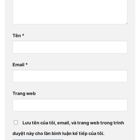
Tên
*
Email
*
Trang web
Lưu tên của tôi, email, và trang web trong trình
duyệt này cho lần bình luận kế tiếp của tôi.