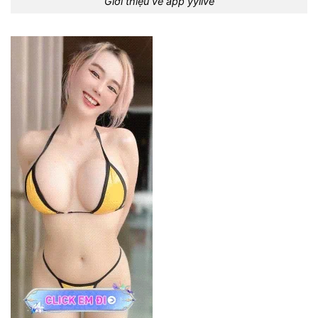
Giới thiệu về app yylive