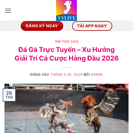
Bỏ
qua
nội
dung
ĐĂNG KÝ NGAY
TẢI APP NGAY
TIN TỨC 24H
Đá Gà Trực Tuyến – Xu Hướng
Giải Trí Cá Cược Hàng Đầu 2026
ĐĂNG VÀO
THÁNG 5 26, 2026
BỞI
ADMIN
26
Th5