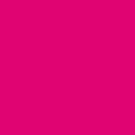
Kèo nhà cái
iwin
ricbet
789 club
hitclub
Ball88
123b
socolive
socolive
go88 live
tải sunwin
iwin club
b52
cakhiaTV
hitclub
game bài
Kèo nhà cái
Hitclub
iwin
kèo nhà cái
rikvip
Game bài
hit club
trang chủ go88
Bin88
trang chủ ricbet
Go88
iwin
rikvip
go88
go88
gem88
gem88
hitclub
ricbet
ricbet
sunwin
sunwin
789club
b52 club
b52
kèo nhà cái
tài xỉu online
iwin
https://hitclubx.supply/
trang cá độ bóng đá
tỷ lệ kèo
nhà cái
https://go88hv.com/
Jun88
socolive link
kqbd
kèo bóng đá
web cá cược bóng đá
web cá cược bóng
đá
cakhia tv
rik vip
b52club
lô đề online
b52club
trang
cá cược bóng đá
sunwin
Go88
tài xỉu online
hitclub
kèo nhà cái
789club
rikvip
iWin
rikvip
bongdalu
Socolive
Socolive
kqbd
hitclub
Socolive
sunwin
rikvip
7m
kèo nhà cái
kèo nhà cái
Hướng dẫn nhận khuyến
mãi bongvip
go88com
say88.com
tỷ lệ kèo
tỷ lệ kèo
nhà cái
789club
go88
https://sunwinlogo.com/
Go88
chính thức