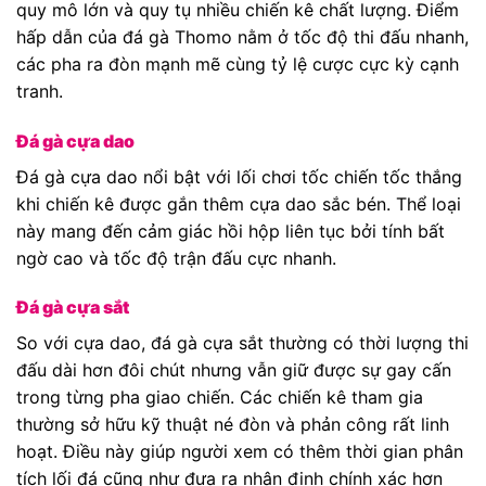
quy mô lớn và quy tụ nhiều chiến kê chất lượng. Điểm
hấp dẫn của đá gà Thomo nằm ở tốc độ thi đấu nhanh,
các pha ra đòn mạnh mẽ cùng tỷ lệ cược cực kỳ cạnh
tranh.
Đá gà cựa dao
Đá gà cựa dao nổi bật với lối chơi tốc chiến tốc thắng
khi chiến kê được gắn thêm cựa dao sắc bén. Thể loại
này mang đến cảm giác hồi hộp liên tục bởi tính bất
ngờ cao và tốc độ trận đấu cực nhanh.
Đá gà cựa sắt
So với cựa dao, đá gà cựa sắt thường có thời lượng thi
đấu dài hơn đôi chút nhưng vẫn giữ được sự gay cấn
trong từng pha giao chiến. Các chiến kê tham gia
thường sở hữu kỹ thuật né đòn và phản công rất linh
hoạt. Điều này giúp người xem có thêm thời gian phân
tích lối đá cũng như đưa ra nhận định chính xác hơn