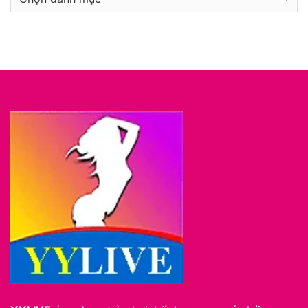
mục
cao
Link
Truy
chính
Cập
Mới
YYlive
Nhất
Và
Bảo
Mật
Tài
Khoản