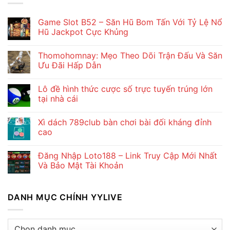
Game Slot B52 – Săn Hũ Bom Tấn Với Tỷ Lệ Nổ
Hũ Jackpot Cực Khủng
Không
có
Thomohomnay: Mẹo Theo Dõi Trận Đấu Và Săn
bình
luận
Ưu Đãi Hấp Dẫn
ở
Game
Không
Slot
có
Lô đề hình thức cược số trực tuyến trúng lớn
B52
bình
–
luận
tại nhà cái
Săn
ở
Hũ
Thomohomnay:
Không
Bom
Mẹo
có
Xì dách 789club bàn chơi bài đối kháng đỉnh
Tấn
Theo
bình
Với
Dõi
luận
cao
Tỷ
Trận
ở
Lệ
Đấu
Lô
Không
Nổ
Và
đề
có
Đăng Nhập Loto188 – Link Truy Cập Mới Nhất
Hũ
Săn
hình
bình
Jackpot
Ưu
thức
luận
Và Bảo Mật Tài Khoản
Cực
Đãi
cược
ở
Khủng
Hấp
số
Xì
Không
Dẫn
trực
dách
có
tuyến
789club
bình
DANH MỤC CHÍNH YYLIVE
trúng
bàn
luận
lớn
chơi
ở
tại
bài
Đăng
nhà
đối
Nhập
cái
kháng
Loto188
Danh
đỉnh
–