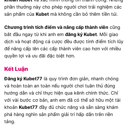
phần thưởng này cho phép người chơi trải nghiệm các
sản phẩm của
Kubet
mà không cần bỏ thêm tiền túi.
Chương trình tích điểm và nâng cấp thành viên
cũng
bắt đầu ngay từ khi anh em
đăng ký Kubet
. Mỗi giao
dịch và hoạt động cá cược đều được tính điểm tích lũy
để nâng cấp lên các cấp thành viên cao hơn với nhiều
quyền lợi và ưu đãi đặc biệt hơn.
Kết Luận
Đăng ký Kubet77
là quy trình đơn giản, nhanh chóng
và hoàn toàn an toàn nếu người chơi tuân thủ đúng
hướng dẫn và chỉ thực hiện qua kênh chính thức. Chỉ
với vài bước cơ bản, anh em đã có thể sở hữu một tài
khoản
Kubet77
đầy đủ chức năng và sẵn sàng khám
phá hàng nghìn sản phẩm giải trí hấp dẫn trên nền
tảng.