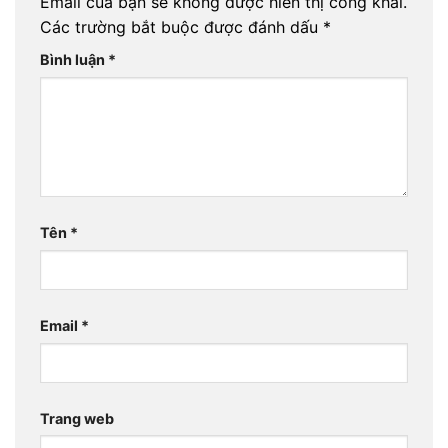
Email của bạn sẽ không được hiển thị công khai.
Các trường bắt buộc được đánh dấu
*
Bình luận
*
Tên
*
Email
*
Trang web