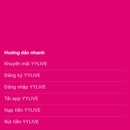
Socolive
kqbd
hitclub
Socolive
sunwin
rikvip
7m
kèo
nhà cái
kèo nhà cái
Hướng dẫn nhận khuyến mãi
bongvip
go88com
say88.com
tỷ lệ kèo
tỷ lệ kèo nhà
cái
789club
go88
https://sunwinlogo.com/
Go88 chính
thức
sunwin
789club
b52club
Hướng dẫn nhanh
Khuyến mãi YYLIVE
Đăng ký YYLIVE
Đăng nhập YYLIVE
Tải app YYLIVE
Nạp tiền YYLIVE
Rút tiền YYLIVE