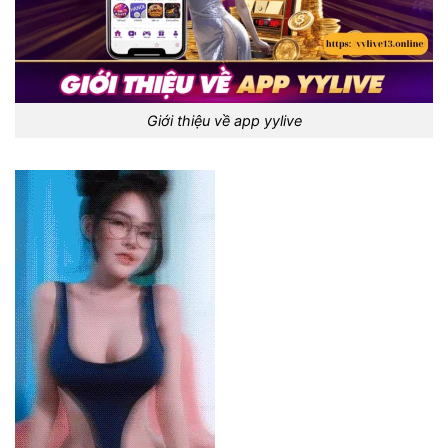
Giới thiệu về app yylive