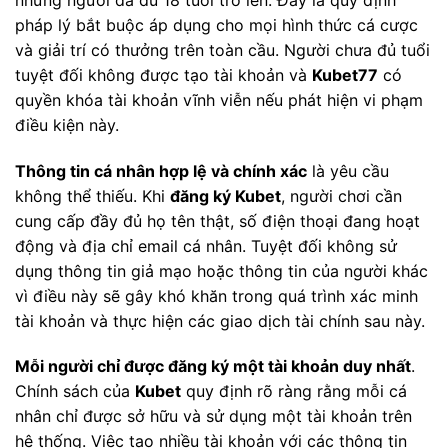
pháp lý bắt buộc áp dụng cho mọi hình thức cá cược
và giải trí có thưởng trên toàn cầu. Người chưa đủ tuổi
tuyệt đối không được tạo tài khoản và
Kubet77
có
quyền khóa tài khoản vĩnh viễn nếu phát hiện vi phạm
điều kiện này.
Thông tin cá nhân hợp lệ và chính xác
là yêu cầu
không thể thiếu. Khi
đăng ký Kubet
, người chơi cần
cung cấp đầy đủ họ tên thật, số điện thoại đang hoạt
động và địa chỉ email cá nhân. Tuyệt đối không sử
dụng thông tin giả mạo hoặc thông tin của người khác
vì điều này sẽ gây khó khăn trong quá trình xác minh
tài khoản và thực hiện các giao dịch tài chính sau này.
Mỗi người chỉ được đăng ký một tài khoản duy nhất
.
Chính sách của
Kubet
quy định rõ ràng rằng mỗi cá
nhân chỉ được sở hữu và sử dụng một tài khoản trên
hệ thống. Việc tạo nhiều tài khoản với các thông tin