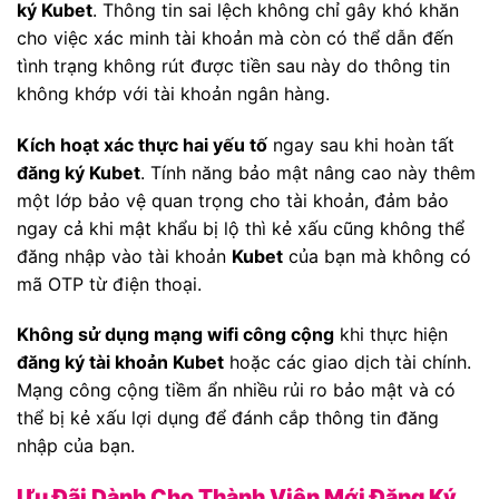
ký Kubet
. Thông tin sai lệch không chỉ gây khó khăn
cho việc xác minh tài khoản mà còn có thể dẫn đến
tình trạng không rút được tiền sau này do thông tin
không khớp với tài khoản ngân hàng.
Kích hoạt xác thực hai yếu tố
ngay sau khi hoàn tất
đăng ký Kubet
. Tính năng bảo mật nâng cao này thêm
một lớp bảo vệ quan trọng cho tài khoản, đảm bảo
ngay cả khi mật khẩu bị lộ thì kẻ xấu cũng không thể
đăng nhập vào tài khoản
Kubet
của bạn mà không có
mã OTP từ điện thoại.
Không sử dụng mạng wifi công cộng
khi thực hiện
đăng ký tài khoản Kubet
hoặc các giao dịch tài chính.
Mạng công cộng tiềm ẩn nhiều rủi ro bảo mật và có
thể bị kẻ xấu lợi dụng để đánh cắp thông tin đăng
nhập của bạn.
Ưu Đãi Dành Cho Thành Viên Mới Đăng Ký