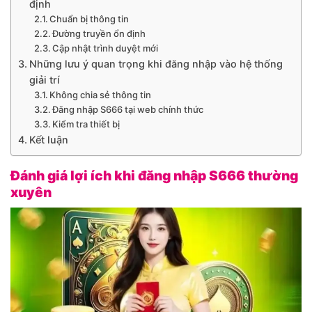
định
Chuẩn bị thông tin
Đường truyền ổn định
Cập nhật trình duyệt mới
Những lưu ý quan trọng khi đăng nhập vào hệ thống
giải trí
Không chia sẻ thông tin
Đăng nhập S666 tại web chính thức
Kiểm tra thiết bị
Kết luận
Đánh giá lợi ích khi đăng nhập S666 thường
xuyên