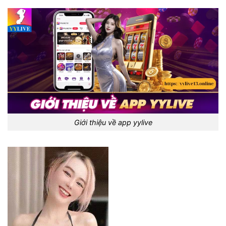
Giới thiệu về app yylive