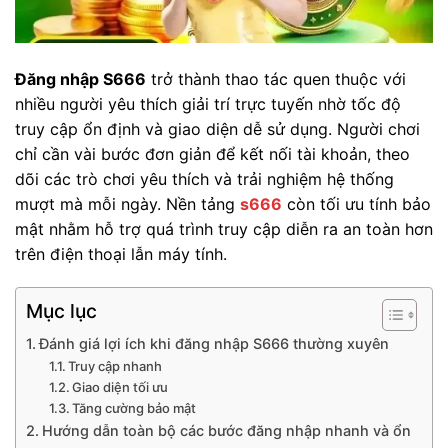
Đăng nhập S666
trở thành thao tác quen thuộc với
nhiều người yêu thích giải trí trực tuyến nhờ tốc độ
truy cập ổn định và giao diện dễ sử dụng. Người chơi
chỉ cần vài bước đơn giản để kết nối tài khoản, theo
dõi các trò chơi yêu thích và trải nghiệm hệ thống
mượt mà mỗi ngày. Nền tảng
s666
còn tối ưu tính bảo
mật nhằm hỗ trợ quá trình truy cập diễn ra an toàn hơn
trên điện thoại lẫn máy tính.
Mục lục
Đánh giá lợi ích khi đăng nhập S666 thường xuyên
Truy cập nhanh
Giao diện tối ưu
Tăng cường bảo mật
Hướng dẫn toàn bộ các bước đăng nhập nhanh và ổn