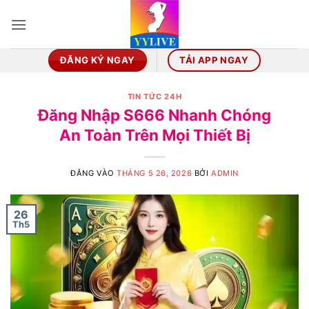
Bỏ
qua
nội
dung
ĐĂNG KÝ NGAY
TẢI APP NGAY
TIN TỨC 24H
Đăng Nhập S666 Nhanh Chóng
An Toàn Trên Mọi Thiết Bị
ĐĂNG VÀO
THÁNG 5 26, 2026
BỞI
ADMIN
26
Th5