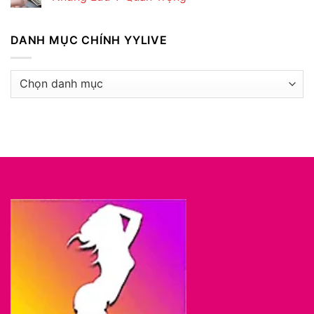
Hiểu
phòng
ở
livestream:
Bắn
Không
nguyên
Cá
có
nhân
Hitclub
bình
DANH MỤC CHÍNH YYLIVE
và
Có
luận
cách
Gì
ở
sửa
Hấp
8xbetvn.net
Dẫn
–
Và
Cách
Danh
Cách
Rút
mục
Chơi
Tiền
Hiệu
Tại
chính
Quả
8xbet
Và
YYlive
Những
Lưu
Ý
Quan
Trọng