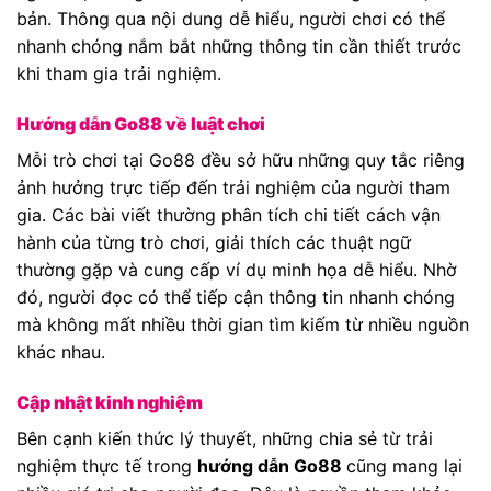
bản. Thông qua nội dung dễ hiểu, người chơi có thể
nhanh chóng nắm bắt những thông tin cần thiết trước
khi tham gia trải nghiệm.
Hướng dẫn Go88 về luật chơi
Mỗi trò chơi tại Go88 đều sở hữu những quy tắc riêng
ảnh hưởng trực tiếp đến trải nghiệm của người tham
gia. Các bài viết thường phân tích chi tiết cách vận
hành của từng trò chơi, giải thích các thuật ngữ
thường gặp và cung cấp ví dụ minh họa dễ hiểu. Nhờ
đó, người đọc có thể tiếp cận thông tin nhanh chóng
mà không mất nhiều thời gian tìm kiếm từ nhiều nguồn
khác nhau.
Cập nhật kinh nghiệm
Bên cạnh kiến thức lý thuyết, những chia sẻ từ trải
nghiệm thực tế trong
hướng dẫn Go88
cũng mang lại