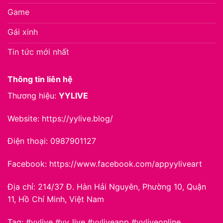
Game
Gái xinh
Tin tức mới nhất
Thông tin liên hệ
Thương hiệu:
YYLIVE
Website: https://yylive.blog/
Điện thoại: 0987901127
Facebook:
https://www.facebook.com/appyyliveart
Địa chỉ: 214/37 Đ. Hàn Hải Nguyên, Phường 10, Quận
11, Hồ Chí Minh, Việt Nam
Tag: #yylive #yy_live #yyliveapp #yyliveonline