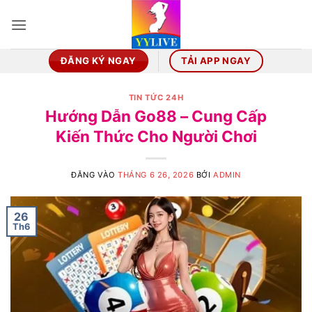
Bỏ
qua
nội
dung
ĐĂNG KÝ NGAY
TẢI APP NGAY
TIN TỨC 24H
Hướng Dẫn Go88 – Cung Cấp
Kiến Thức Cho Người Chơi
ĐĂNG VÀO
THÁNG 6 26, 2026
BỞI
ADMIN
26
Th6