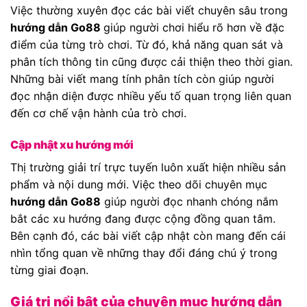
Việc thường xuyên đọc các bài viết chuyên sâu trong
hướng dẫn Go88
giúp người chơi hiểu rõ hơn về đặc
điểm của từng trò chơi. Từ đó, khả năng quan sát và
phân tích thông tin cũng được cải thiện theo thời gian.
Những bài viết mang tính phân tích còn giúp người
đọc nhận diện được nhiều yếu tố quan trọng liên quan
đến cơ chế vận hành của trò chơi.
Cập nhật xu hướng mới
Thị trường giải trí trực tuyến luôn xuất hiện nhiều sản
phẩm và nội dung mới. Việc theo dõi chuyên mục
hướng dẫn Go88
giúp người đọc nhanh chóng nắm
bắt các xu hướng đang được cộng đồng quan tâm.
Bên cạnh đó, các bài viết cập nhật còn mang đến cái
nhìn tổng quan về những thay đổi đáng chú ý trong
từng giai đoạn.
Giá trị nổi bật của chuyên mục hướng dẫn