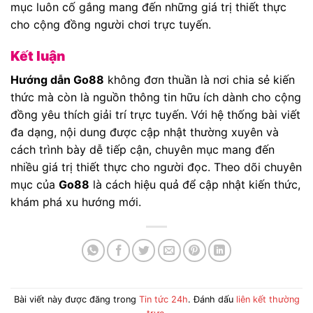
mục luôn cố gắng mang đến những giá trị thiết thực
cho cộng đồng người chơi trực tuyến.
Kết luận
Hướng dẫn Go88
không đơn thuần là nơi chia sẻ kiến
thức mà còn là nguồn thông tin hữu ích dành cho cộng
đồng yêu thích giải trí trực tuyến. Với hệ thống bài viết
đa dạng, nội dung được cập nhật thường xuyên và
cách trình bày dễ tiếp cận, chuyên mục mang đến
nhiều giá trị thiết thực cho người đọc. Theo dõi chuyên
mục của
Go88
là cách hiệu quả để cập nhật kiến thức,
khám phá xu hướng mới.
Bài viết này được đăng trong
Tin tức 24h
. Đánh dấu
liên kết thường