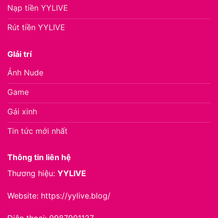
Nạp tiền YYLIVE
Rút tiền YYLIVE
GIải trí
Ảnh Nude
Game
Gái xinh
Tin tức mới nhất
Thông tin liên hệ
Thương hiệu:
YYLIVE
Website: https://yylive.blog/
Điện thoại: 0987901127