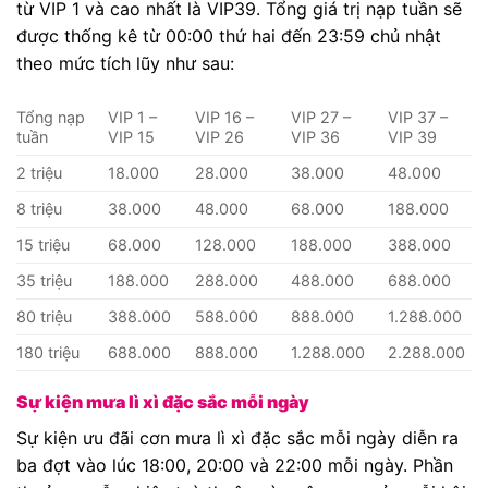
từ VIP 1 và cao nhất là VIP39. Tổng giá trị nạp tuần sẽ
được thống kê từ 00:00 thứ hai đến 23:59 chủ nhật
theo mức tích lũy như sau:
Tổng nạp
VIP 1 –
VIP 16 –
VIP 27 –
VIP 37 –
tuần
VIP 15
VIP 26
VIP 36
VIP 39
2 triệu
18.000
28.000
38.000
48.000
8 triệu
38.000
48.000
68.000
188.000
15 triệu
68.000
128.000
188.000
388.000
35 triệu
188.000
288.000
488.000
688.000
80 triệu
388.000
588.000
888.000
1.288.000
180 triệu
688.000
888.000
1.288.000
2.288.000
Sự kiện mưa lì xì đặc sắc mỗi ngày
Sự kiện ưu đãi cơn mưa lì xì đặc sắc mỗi ngày diễn ra
ba đợt vào lúc 18:00, 20:00 và 22:00 mỗi ngày. Phần