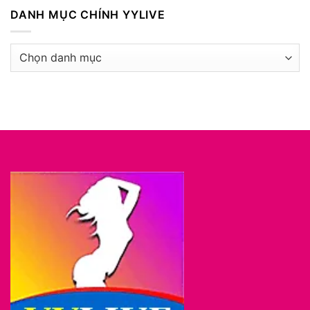
tuyến
789club
bình
DANH MỤC CHÍNH YYLIVE
trúng
bàn
luận
lớn
chơi
ở
tại
bài
Đăng
nhà
đối
Nhập
cái
kháng
Loto188
Danh
đỉnh
–
mục
cao
Link
Truy
chính
Cập
Mới
YYlive
Nhất
Và
Bảo
Mật
Tài
Khoản