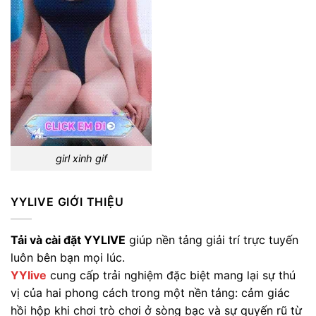
girl xinh gif
YYLIVE GIỚI THIỆU
Tải và cài đặt YYLIVE
giúp nền tảng giải trí trực tuyến
luôn bên bạn mọi lúc.
YYlive
cung cấp trải nghiệm đặc biệt mang lại sự thú
vị của hai phong cách trong một nền tảng: cảm giác
hồi hộp khi chơi trò chơi ở sòng bạc và sự quyến rũ từ