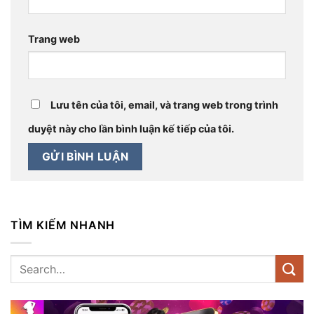
Trang web
Lưu tên của tôi, email, và trang web trong trình
duyệt này cho lần bình luận kế tiếp của tôi.
TÌM KIẾM NHANH