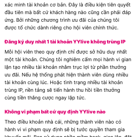
xác minh tài khoản cơ bản. Đây là điều kiện tiên quyết
đầu tiên mà bất cứ khách hàng nào cũng cần phải đáp
ứng. Bởi những chương trình ưu đãi của chúng tôi
được tổ chức dành riêng cho hội viên chính thức.
Đăng ký duy nhất 1 tài khoản YYlive không trùng IP
Mỗi hội viên theo quy định chỉ được sở hữu duy nhất
một tài khoản. Chúng tôi nghiêm cấm mọi hành vi gian
lận tạo nhiều tài khoản nhằm trục lợi từ phần thưởng
ưu đãi. Nếu hệ thống phát hiện thành viên dùng nhiều
tài khoản cùng lúc. Hoặc tình trạng nhiều tài khoản
trùng IP, nền tảng sẽ tiến hành thu hồi tiền thưởng
cùng tiền thắng cược ngay lập tức.
Không vi phạm bất cứ quy định YYlive nào
Theo điều khoản nhà cái, những thành viên nào có
hành vi vi phạm quy định sẽ bị tước quyền tham gia
khuyến mãi. Bạn sử dụng phần mềm hack, gian lận, đặt