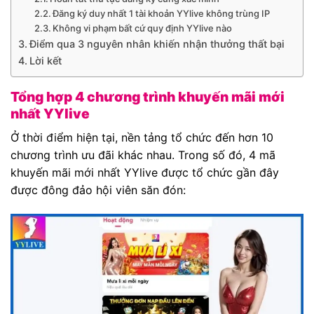
Đăng ký duy nhất 1 tài khoản YYlive không trùng IP
Không vi phạm bất cứ quy định YYlive nào
Điểm qua 3 nguyên nhân khiến nhận thưởng thất bại
Lời kết
Tổng hợp 4 chương trình khuyến mãi mới
nhất YYlive
Ở thời điểm hiện tại, nền tảng tổ chức đến hơn 10
chương trình ưu đãi khác nhau. Trong số đó, 4 mã
khuyến mãi mới nhất YYlive được tổ chức gần đây
được đông đảo hội viên săn đón: