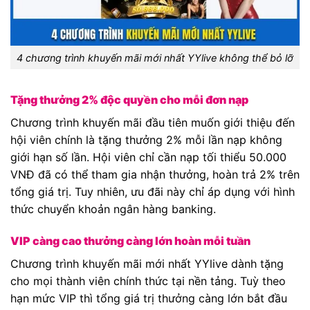
4 chương trình khuyến mãi mới nhất YYlive không thể bỏ lỡ
Tặng thưởng 2% độc quyền cho mỗi đơn nạp
Chương trình khuyến mãi đầu tiên muốn giới thiệu đến
hội viên chính là tặng thưởng 2% mỗi lần nạp không
giới hạn số lần. Hội viên chỉ cần nạp tối thiểu 50.000
VNĐ đã có thể tham gia nhận thưởng, hoàn trả 2% trên
tổng giá trị. Tuy nhiên, ưu đãi này chỉ áp dụng với hình
thức chuyển khoản ngân hàng banking.
VIP càng cao thưởng càng lớn hoàn mỗi tuần
Chương trình khuyến mãi mới nhất YYlive dành tặng
cho mọi thành viên chính thức tại nền tảng. Tuỳ theo
hạn mức VIP thì tổng giá trị thưởng càng lớn bắt đầu