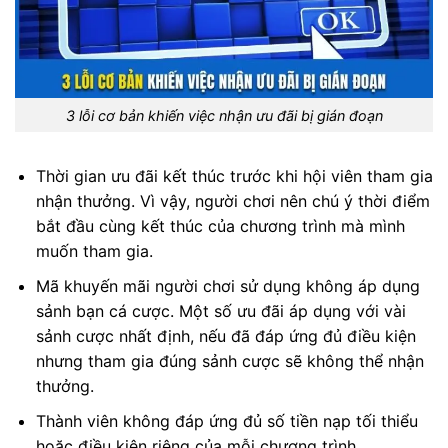
3 lỗi cơ bản khiến việc nhận ưu đãi bị gián đoạn
Thời gian ưu đãi kết thúc trước khi hội viên tham gia
nhận thưởng. Vì vậy, người chơi nên chú ý thời điểm
bắt đầu cùng kết thúc của chương trình mà mình
muốn tham gia.
Mã khuyến mãi người chơi sử dụng không áp dụng
sảnh bạn cá cược. Một số ưu đãi áp dụng với vài
sảnh cược nhất định, nếu đã đáp ứng đủ điều kiện
nhưng tham gia đúng sảnh cược sẽ không thể nhận
thưởng.
Thành viên không đáp ứng đủ số tiền nạp tối thiểu
hoặc điều kiện riêng của mỗi chương trình.