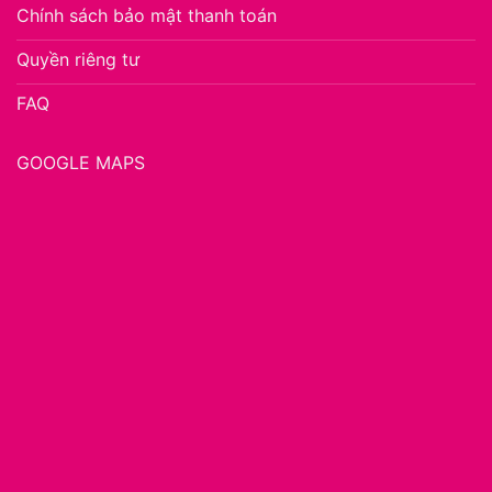
Chính sách bảo mật thanh toán
Quyền riêng tư
FAQ
GOOGLE MAPS