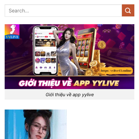
Giới thiệu về app yylive