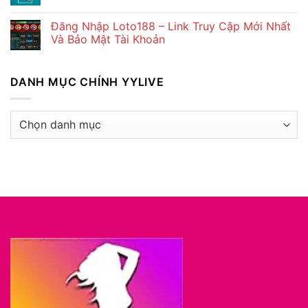
Lệ
Đấu
Lô
Không
Nổ
Và
đề
có
Đăng Nhập Loto188 – Link Truy Cập Mới Nhất
Hũ
Săn
hình
bình
Jackpot
Ưu
thức
luận
Và Bảo Mật Tài Khoản
Cực
Đãi
cược
ở
Khủng
Hấp
số
Xì
Không
Dẫn
trực
dách
có
tuyến
789club
bình
DANH MỤC CHÍNH YYLIVE
trúng
bàn
luận
lớn
chơi
ở
tại
bài
Đăng
nhà
đối
Nhập
cái
kháng
Loto188
Danh
đỉnh
–
mục
cao
Link
Truy
chính
Cập
Mới
YYlive
Nhất
Và
Bảo
Mật
Tài
Khoản