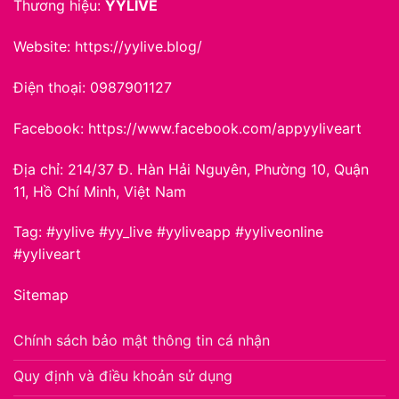
Thương hiệu:
YYLIVE
Website: https://yylive.blog/
Điện thoại: 0987901127
Facebook:
https://www.facebook.com/appyyliveart
Địa chỉ: 214/37 Đ. Hàn Hải Nguyên, Phường 10, Quận
11, Hồ Chí Minh, Việt Nam
Tag: #yylive #yy_live #yyliveapp #yyliveonline
#yyliveart
Sitemap
Chính sách bảo mật thông tin cá nhận
Quy định và điều khoản sử dụng