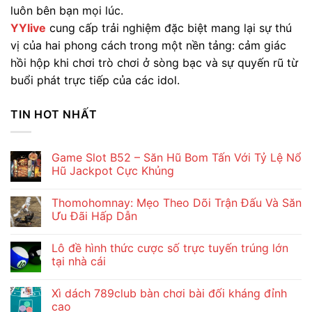
luôn bên bạn mọi lúc.
YYlive
cung cấp trải nghiệm đặc biệt mang lại sự thú
vị của hai phong cách trong một nền tảng: cảm giác
hồi hộp khi chơi trò chơi ở sòng bạc và sự quyến rũ từ
buổi phát trực tiếp của các idol.
TIN HOT NHẤT
Game Slot B52 – Săn Hũ Bom Tấn Với Tỷ Lệ Nổ
Hũ Jackpot Cực Khủng
Không
có
Thomohomnay: Mẹo Theo Dõi Trận Đấu Và Săn
bình
luận
Ưu Đãi Hấp Dẫn
ở
Game
Không
Slot
có
Lô đề hình thức cược số trực tuyến trúng lớn
B52
bình
–
luận
tại nhà cái
Săn
ở
Hũ
Thomohomnay:
Không
Bom
Mẹo
có
Xì dách 789club bàn chơi bài đối kháng đỉnh
Tấn
Theo
bình
Với
Dõi
luận
cao
Tỷ
Trận
ở