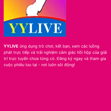
YYLIVE
ứng dụng trò chơi, kết bạn, xem các luồng
phát trực tiếp và trải nghiệm cảm giác hồi hộp của giải
trí trực tuyến chưa từng có. Đăng ký ngay và tham gia
cuộc phiêu lưu tại - nơi luôn sôi động!
Sunwin
Nhà cái uy tín
7m
Nowgoal
789Club
Hitclub
Kèo nhà cái
iwin
ricbet
789 club
hitclub
BU88
123b
socolive
socolive
go88 live
tải sunwin
iwin club
b52
cakhiaTV
hitclub
game bài
Kèo nhà cái
Hitclub
iwin
kèo nhà cái
rikvip
Game bài
hit club
trang chủ go88
Bin88
trang chủ ricbet
Go88
iwin
rikvip
go88
go88
gem88
gem88
hitclub
ricbet
ricbet
sunwin
sunwin