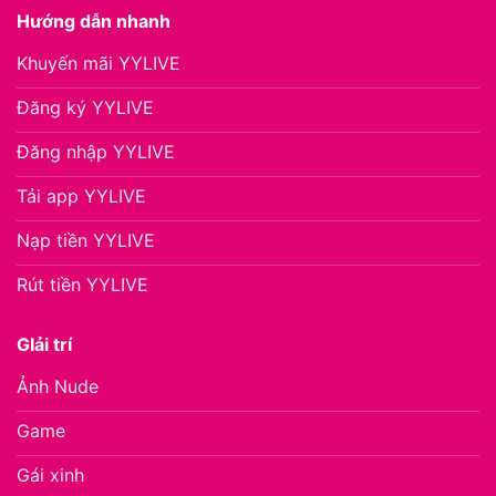
Hướng dẫn nhanh
Khuyến mãi YYLIVE
Đăng ký YYLIVE
Đăng nhập YYLIVE
Tải app YYLIVE
Nạp tiền YYLIVE
Rút tiền YYLIVE
GIải trí
Ảnh Nude
Game
Gái xinh