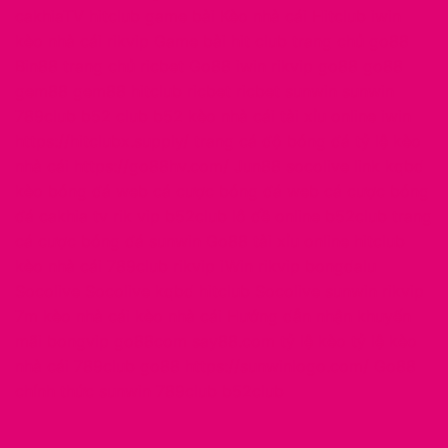
cakhiaTV
hitclub
game bài
Kèo nhà cái
Hitclub
iwin
kèo nhà cái
rikvip
Game bài
hit club
trang chủ go88
Bin88
trang chủ ricbet
Go88
iwin
rikvip
go88
go88
gem88
gem88
hitclub
ricbet
ricbet
sunwin
sunwin
789club
b52 club
b52
kèo nhà cái
tài xỉu online
iwin
https://hitclubx.supply/
trang cá độ bóng đá
tỷ lệ kèo
nhà cái
https://go88hv.com/
Jun88
socolive link
kqbd
kèo bóng đá
web cá cược bóng đá
web cá cược bóng
đá
cakhia tv
rik vip
b52club
lô đề online
b52club
trang
cá cược bóng đá
sunwin
Go88
tài xỉu online
hitclub
kèo nhà cái
789club
rikvip
iWin
rikvip
bongdalu
Socolive
Socolive
kqbd
hitclub
Socolive
sunwin
rikvip
7m
kèo nhà cái
kèo nhà cái
Hướng dẫn nhận khuyến
mãi bongvip
go88com
say88.com
tỷ lệ kèo
tỷ lệ kèo
nhà cái
789club
go88
https://sunwinlogo.com/
Go88
chính thức
sunwin
789club
b52club