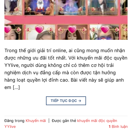
Trong thế giới giải trí online, ai cũng mong muốn nhận
được những ưu đãi tốt nhất. Với khuyến mãi độc quyền
YYlive, người dùng không chỉ có thêm cơ hội trải
nghiệm dịch vụ đẳng cấp mà còn được tận hưởng
hàng loạt quyền lợi đỉnh cao. Bài viết này sẽ giúp anh
em […]
TIẾP TỤC ĐỌC
→
Đăng trong
Khuyến mãi
|
Được gắn thẻ
khuyến mãi độc quyền
YYlive
1
Bình luận