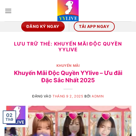
Bỏ
qua
nội
dung
ĐĂNG KÝ NGAY
TẢI APP NGAY
LƯU TRỮ THẺ:
KHUYẾN MÃI ĐỘC QUYỀN
YYLIVE
KHUYẾN MÃI
Khuyến Mãi Độc Quyền YYlive – Ưu đãi
Đặc Sắc Nhất 2025
ĐĂNG VÀO
THÁNG 9 2, 2025
BỞI
ADMIN
02
Th9