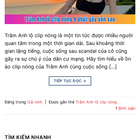
Trâm Anh lộ clip nóng là một tin tức được nhiều người
quan tâm trong một thời gian dài. Sau khoảng thời
gian lặng tiếng, cuộc sống sau scandal của cô cũng
gây ra sự chú ý của dân cư mạng. Hãy tìm hiểu về ồn
ào clip nóng của Trâm Anh cùng cuộc sống […]
TIẾP TỤC ĐỌC
→
Đăng trong
Gái xinh
|
Được gắn thẻ
Trâm Anh lộ clip nóng
1
Bình luận
TÌM KIẾM NHANH