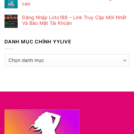
Với
Dõi
luận
cao
Tỷ
Trận
ở
Lệ
Đấu
Lô
Không
Nổ
Và
đề
có
Đăng Nhập Loto188 – Link Truy Cập Mới Nhất
Hũ
Săn
hình
bình
Jackpot
Ưu
thức
luận
Và Bảo Mật Tài Khoản
Cực
Đãi
cược
ở
Khủng
Hấp
số
Xì
Không
Dẫn
trực
dách
có
tuyến
789club
bình
DANH MỤC CHÍNH YYLIVE
trúng
bàn
luận
lớn
chơi
ở
tại
bài
Đăng
nhà
đối
Nhập
cái
kháng
Loto188
Danh
đỉnh
–
mục
cao
Link
Truy
chính
Cập
Mới
YYlive
Nhất
Và
Bảo
Mật
Tài
Khoản