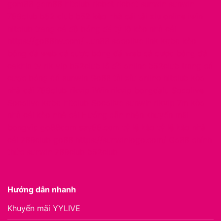
gem88
gem88
hitclub
ricbet
ricbet
sunwin
sunwin
789club
b52 club
b52
kèo nhà cái
tài xỉu online
iwin
hitclub
trang cá độ bóng đá
tỷ lệ kèo nhà cái
https://go88hv.com/
Jun88
socolive link
kqbd
kèo
bóng đá
web cá cược bóng đá
web cá cược bóng đá
cakhia tv
rik vip
b52club
lô đề online
b52club
trang cá
cược bóng đá
sunwin
Go88
tài xỉu online
hitclub
kèo
nhà cái
789club
rikvip
iWin
rikvip
bongdalu
Socolive
Socolive
kqbd
hitclub
Socolive
sunwin
rikvip
7m
kèo
nhà cái
kèo nhà cái
Hướng dẫn nhận khuyến mãi
bongvip
go88com
say88.com
tỷ lệ kèo
tỷ lệ kèo nhà
cái
789club
go88
https://sunwinlogo.com/
Go88 chính
thức
sunwin
789club
b52club
Hướng dẫn nhanh
Khuyến mãi YYLIVE