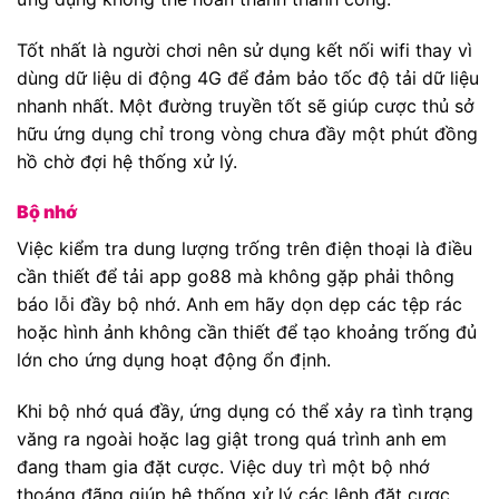
Tốt nhất là người chơi nên sử dụng kết nối wifi thay vì
dùng dữ liệu di động 4G để đảm bảo tốc độ tải dữ liệu
nhanh nhất. Một đường truyền tốt sẽ giúp cược thủ sở
hữu ứng dụng chỉ trong vòng chưa đầy một phút đồng
hồ chờ đợi hệ thống xử lý.
Bộ nhớ
Việc kiểm tra dung lượng trống trên điện thoại là điều
cần thiết để tải app go88 mà không gặp phải thông
báo lỗi đầy bộ nhớ. Anh em hãy dọn dẹp các tệp rác
hoặc hình ảnh không cần thiết để tạo khoảng trống đủ
lớn cho ứng dụng hoạt động ổn định.
Khi bộ nhớ quá đầy, ứng dụng có thể xảy ra tình trạng
văng ra ngoài hoặc lag giật trong quá trình anh em
đang tham gia đặt cược. Việc duy trì một bộ nhớ
thoáng đãng giúp hệ thống xử lý các lệnh đặt cược