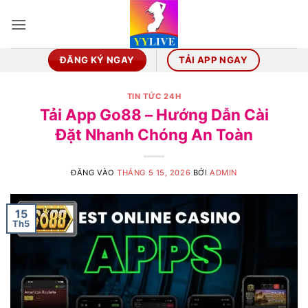
Bỏ
qua
nội
dung
ĐĂNG KÝ NGAY
TẢI APP NGAY
TIN TỨC 24H
Tải App Go88 – Hướng Dẫn Cài
Đặt Nhanh Chóng An Toàn
ĐĂNG VÀO
THÁNG 5 15, 2026
BỞI
ADMIN
15
Th5