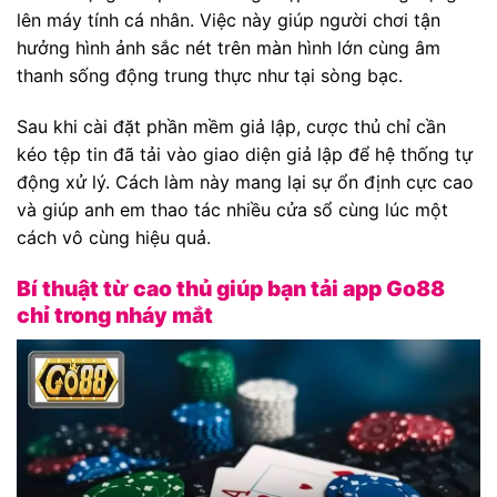
lên máy tính cá nhân. Việc này giúp người chơi tận
hưởng hình ảnh sắc nét trên màn hình lớn cùng âm
thanh sống động trung thực như tại sòng bạc.
Sau khi cài đặt phần mềm giả lập, cược thủ chỉ cần
kéo tệp tin đã tải vào giao diện giả lập để hệ thống tự
động xử lý. Cách làm này mang lại sự ổn định cực cao
và giúp anh em thao tác nhiều cửa sổ cùng lúc một
cách vô cùng hiệu quả.
Bí thuật từ cao thủ giúp bạn tải app Go88
chỉ trong nháy mắt