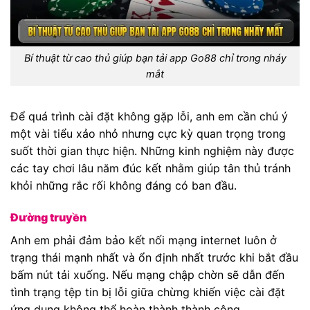
Bí thuật từ cao thủ giúp bạn tải app Go88 chỉ trong nháy
mắt
Để quá trình cài đặt không gặp lỗi, anh em cần chú ý
một vài tiểu xảo nhỏ nhưng cực kỳ quan trọng trong
suốt thời gian thực hiện. Những kinh nghiệm này được
các tay chơi lâu năm đúc kết nhằm giúp tân thủ tránh
khỏi những rắc rối không đáng có ban đầu.
Đường truyền
Anh em phải đảm bảo kết nối mạng internet luôn ở
trạng thái mạnh nhất và ổn định nhất trước khi bắt đầu
bấm nút tải xuống. Nếu mạng chập chờn sẽ dẫn đến
tình trạng tệp tin bị lỗi giữa chừng khiến việc cài đặt
ứng dụng không thể hoàn thành thành công.