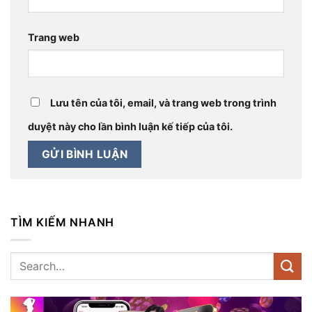
Trang web
Lưu tên của tôi, email, và trang web trong trình
duyệt này cho lần bình luận kế tiếp của tôi.
TÌM KIẾM NHANH