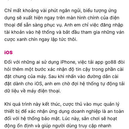
Chỉ mất khoảng vài phút ngắn ngủi, biểu tượng ứng
dụng sẽ xuất hiện ngay trên màn hình chính của điện
thoại để sẵn sàng phục vụ. Anh em chỉ việc đăng nhập
tài khoản vào hệ thống và bắt đầu tham gia những ván
cược xanh chín ngay lập tức thôi.
iOS
Đối với những ai sử dụng iPhone, việc tải app go88 đòi
hỏi thêm một bước xác nhận độ tin cậy trong phần cài
đặt chung của máy. Sau khi nhấn vào đường dẫn cài
đặt dành cho iOS, anh em chờ đợi hệ thống tự động tải
dữ liệu về máy điện thoại.
Khi quá trình này kết thúc, cược thủ vào mục quản lý
thiết bị để xác nhận ứng dụng doanh nghiệp là an toàn
đối với hệ thống bảo mật. Lúc này, sân chơi sẽ hoạt
động ổn định và giúp người dùng truy cập nhanh