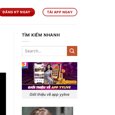
ĐĂNG KÝ NGAY
TẢI APP NGAY
TÌM KIẾM NHANH
Giới thiệu về app yylive