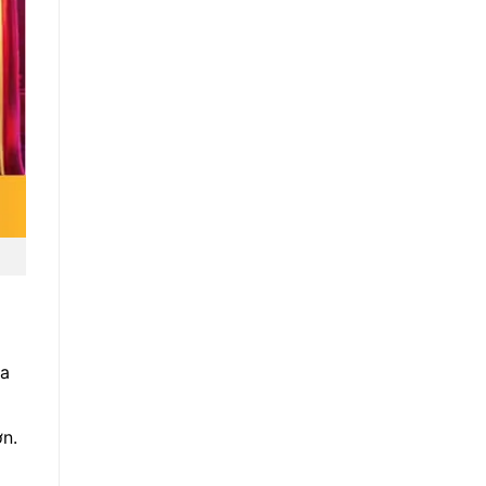
ủa
n.