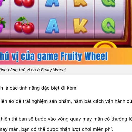
ính năng thú vị có ở Fruity Wheel
h là các tính năng đặc biệt đi kèm:
tiền ảo để trải nghiệm sản phẩm, nắm bắt cách vận hành c
 hiện thì bạn sẽ bước vào vòng quay may mắn có thưởng lớ
may mắn, bạn có thể được nhận lượt chơi miễn phí.