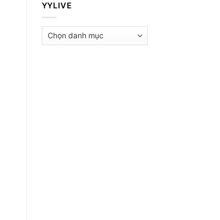
YYLIVE
Đăng
đỉnh
Nhập
cao
Loto188
–
Link
Danh
Truy
mục
Cập
Mới
chính
Nhất
Và
YYlive
Bảo
Mật
Tài
Khoản