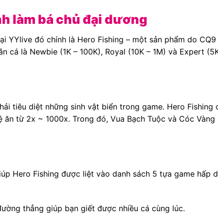
ình làm bá chủ đại dương
ại YYlive đó chính là Hero Fishing – một sản phẩm do CQ9
ắn cá là Newbie (1K – 100K), Royal (10K – 1M) và Expert (5
ải tiêu diệt những sinh vật biển trong game. Hero Fishing 
lệ ăn từ 2x ~ 1000x. Trong đó, Vua Bạch Tuộc và Cóc Vàng 
iúp Hero Fishing được liệt vào danh sách 5 tựa game hấp 
đường thẳng giúp bạn giết được nhiều cá cùng lúc.