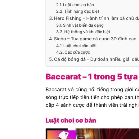
Luật chơi cơ bản
Tính năng đặc biệt
Hero Fishing – Hành trình làm bá chủ 
Sinh vật biển đa dạng
Hệ thống vũ khí đặc biệt
Sicbo – Tựa game cá cược 3D đỉnh cao
Luật chơi cần biết
Các cửa cược
Cá độ bóng đá – Dự đoán nhiều giải đấ
Baccarat – 1 trong 5 tự
Baccarat vô cùng nổi tiếng trong giới 
sóng trực tiếp tiên tiến cho phép bạn t
cấp 4 sảnh cược để thành viên trải ng
Luật chơi cơ bản