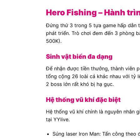
Hero Fishing – Hành tr
Đứng thứ 3 trong 5 tựa game hấp dẫn t
phát triển. Trò chơi đem đến 3 phòng b
500K).
Sinh vật biển đa dạng
Để nhận được tiền thưởng, thành viên ph
tổng cộng 26 loài cá khác nhau với tỷ 
2 boss lớn rất khó bị hạ gục.
Hệ thống vũ khí đặc biệt
Hệ thống vũ khí chính là nguyên nhân g
tại YYlive.
Súng laser Iron Man: Tấn công theo 