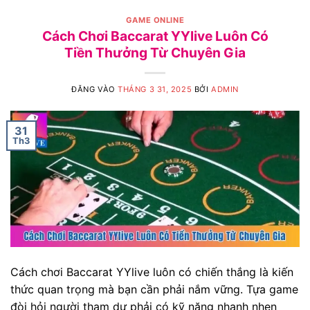
GAME ONLINE
Cách Chơi Baccarat YYlive Luôn Có
Tiền Thưởng Từ Chuyên Gia
ĐĂNG VÀO
THÁNG 3 31, 2025
BỞI
ADMIN
31
Th3
Cách chơi Baccarat YYlive luôn có chiến thắng là kiến
thức quan trọng mà bạn cần phải nắm vững. Tựa game
đòi hỏi người tham dự phải có kỹ năng nhanh nhẹn