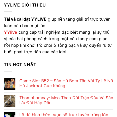
YYLIVE GIỚI THIỆU
Tải và cài đặt YYLIVE
giúp nền tảng giải trí trực tuyến
luôn bên bạn mọi lúc.
YYlive
cung cấp trải nghiệm đặc biệt mang lại sự thú
vị của hai phong cách trong một nền tảng: cảm giác
hồi hộp khi chơi trò chơi ở sòng bạc và sự quyến rũ từ
buổi phát trực tiếp của các idol.
TIN HOT NHẤT
Game Slot B52 – Săn Hũ Bom Tấn Với Tỷ Lệ Nổ
Hũ Jackpot Cực Khủng
Không
có
Thomohomnay: Mẹo Theo Dõi Trận Đấu Và Săn
bình
luận
Ưu Đãi Hấp Dẫn
ở
Game
Không
Slot
có
Lô đề hình thức cược số trực tuyến trúng lớn
B52
bình