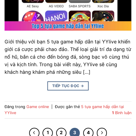
Giới thiệu với bạn 5 tựa game hấp dẫn tại YYlive khiến
giới cá cược phải chao đảo. Thể loại giải trí đa dạng từ
nổ hũ, bắn cá cho đến bóng đá, sòng bạc vô cùng thú
vị và kịch tính. Trong bài viết này, YYlive sẽ cùng
khách hàng khám phá những siêu […]
TIẾP TỤC ĐỌC
→
Đăng trong
Game online
|
Được gắn thẻ
5 tựa game hấp dẫn tại
YYlive
1
Bình luận
1
2
3
4