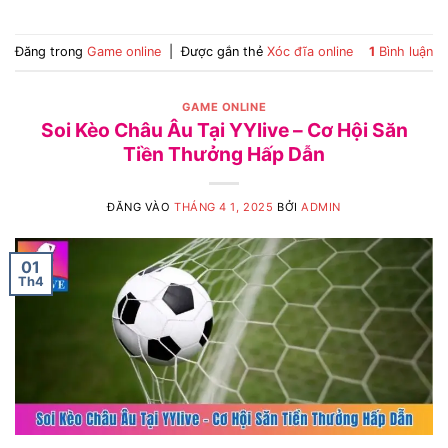
Đăng trong
Game online
|
Được gắn thẻ
Xóc đĩa online
1
Bình luận
GAME ONLINE
Soi Kèo Châu Âu Tại YYlive – Cơ Hội Săn
Tiền Thưởng Hấp Dẫn
ĐĂNG VÀO
THÁNG 4 1, 2025
BỞI
ADMIN
01
Th4