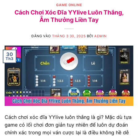
GAME ONLINE
Cách Chơi Xóc Đĩa YYlive Luôn Thắng,
Ẵm Thưởng Liền Tay
ĐĂNG VÀO
THÁNG 3 30, 2025
BỞI
ADMIN
30
Th3
Cách chơi xóc đĩa YYlive luôn thắng là gì? Mặc dù tựa
game có lối chơi đơn giản tuy nhiên để luôn dự đoán
chính xác trong mọi ván cược lại là điều không hề dễ