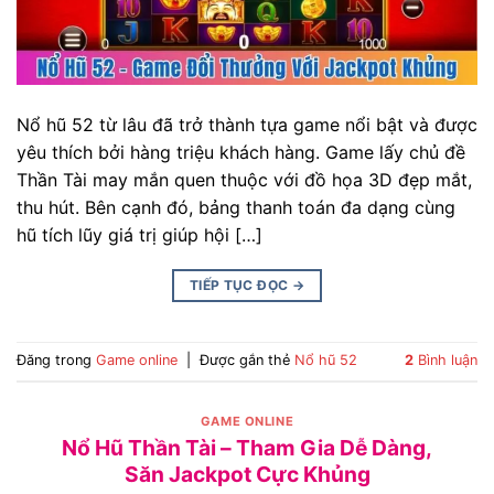
Nổ hũ 52 từ lâu đã trở thành tựa game nổi bật và được
yêu thích bởi hàng triệu khách hàng. Game lấy chủ đề
Thần Tài may mắn quen thuộc với đồ họa 3D đẹp mắt,
thu hút. Bên cạnh đó, bảng thanh toán đa dạng cùng
hũ tích lũy giá trị giúp hội […]
TIẾP TỤC ĐỌC
→
Đăng trong
Game online
|
Được gắn thẻ
Nổ hũ 52
2
Bình luận
GAME ONLINE
Nổ Hũ Thần Tài – Tham Gia Dễ Dàng,
Săn Jackpot Cực Khủng