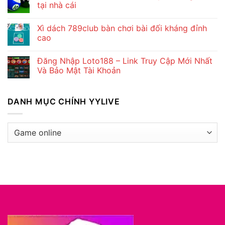
–
luận
tại nhà cái
Săn
ở
Hũ
Thomohomnay:
Không
Bom
Mẹo
có
Xì dách 789club bàn chơi bài đối kháng đỉnh
Tấn
Theo
bình
Với
Dõi
luận
cao
Tỷ
Trận
ở
Lệ
Đấu
Lô
Không
Nổ
Và
đề
có
Đăng Nhập Loto188 – Link Truy Cập Mới Nhất
Hũ
Săn
hình
bình
Jackpot
Ưu
thức
luận
Và Bảo Mật Tài Khoản
Cực
Đãi
cược
ở
Khủng
Hấp
số
Xì
Không
Dẫn
trực
dách
có
tuyến
789club
bình
DANH MỤC CHÍNH YYLIVE
trúng
bàn
luận
lớn
chơi
ở
tại
bài
Đăng
nhà
đối
Nhập
cái
kháng
Loto188
Danh
đỉnh
–
mục
cao
Link
Truy
chính
Cập
Mới
YYlive
Nhất
Và
Bảo
Mật
Tài
Khoản