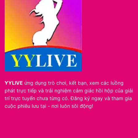
YYLIVE
ứng dụng trò chơi, kết bạn, xem các luồng
phát trực tiếp và trải nghiệm cảm giác hồi hộp của giải
trí trực tuyến chưa từng có. Đăng ký ngay và tham gia
cuộc phiêu lưu tại - nơi luôn sôi động!
Sunwin
Nhà cái uy tín
7m
Nowgoal
789Club
Hitclub
Kèo nhà cái
iwin
ricbet
789 club
hitclub
BU88
123b
socolive
socolive
go88 live
tải sunwin
iwin club
b52
cakhiaTV
hitclub
game bài
Kèo nhà cái
Hitclub
iwin