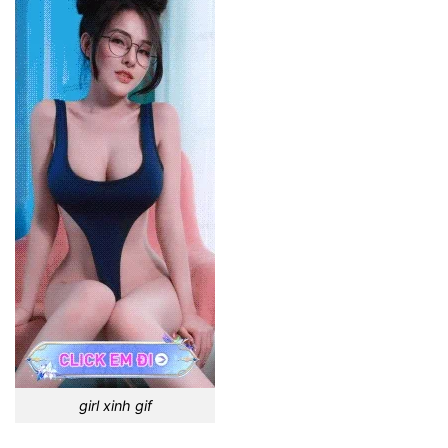
girl xinh gif